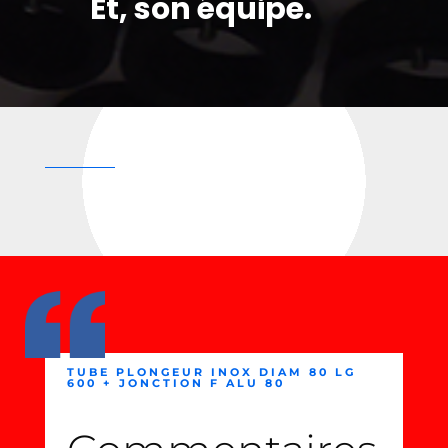
Et, son équipe.
TUBE PLONGEUR INOX DIAM 80 LG
600 + JONCTION F ALU 80