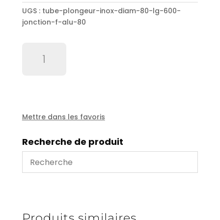
UGS :
tube-plongeur-inox-diam-80-lg-600-
jonction-f-alu-80
quantité
de
Tube
plongeur
inox
diam
80
Mettre dans les favoris
lg
600
Recherche de produit
+
jonction
F
alu
80
Produits similaires