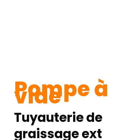
Pompe à
vide
Tuyauterie de
graissage ext