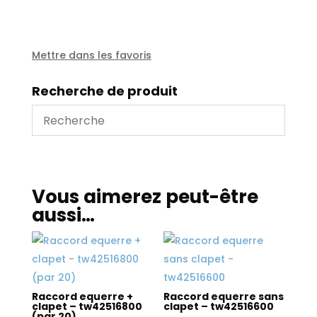
de
graissage
ext
avec
Mettre dans les favoris
olives+ecrous
lg
Recherche de produit
1m
Vous aimerez peut-être
aussi…
Raccord equerre +
Raccord equerre sans
clapet – tw42516800
clapet – tw42516600
(par 20)