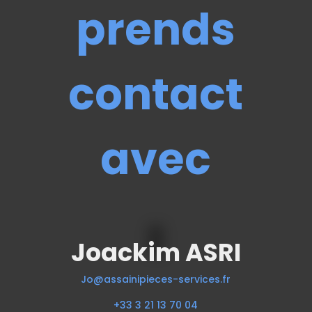
prends
contact
avec
Joackim ASRI
Jo@assainipieces-services.fr
+33 3 21 13 70 04