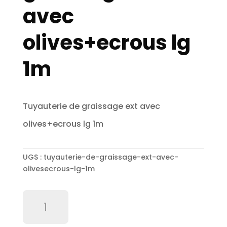
avec
olives+ecrous lg
1m
Tuyauterie de graissage ext avec
olives+ecrous lg 1m
UGS :
tuyauterie-de-graissage-ext-avec-
olivesecrous-lg-1m
quantité
de
Tuyauterie