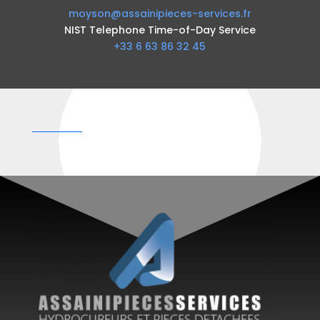
moyson@assainipieces-services.fr
NIST Telephone Time-of-Day Service
+33 6 63 86 32 45