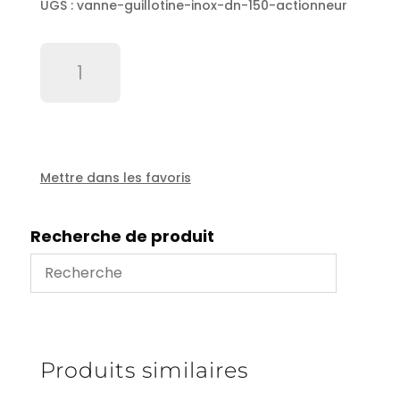
UGS :
vanne-guillotine-inox-dn-150-actionneur
quantité
de
Vanne
guillotine
inox
DN
150
Mettre dans les favoris
+
actionneur
Recherche de produit
Produits similaires