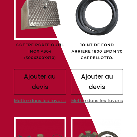
COFFRE PORTE OUTIL
JOINT DE FOND
INOX A304
ARRIERE 1800 EPDM 70
(300X300X470)
CAPPELLOTTO.
Ajouter au
Ajouter au
devis
devis
Mettre dans les favoris
Mettre dans les favoris