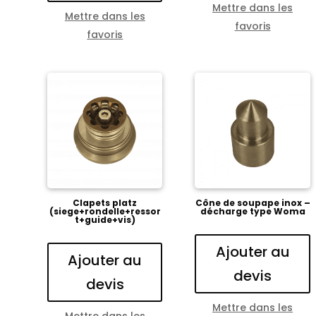
Mettre dans les
Mettre dans les
favoris
favoris
Clapets platz
Cône de soupape inox –
(siege+rondelle+ressor
décharge type Woma
t+guide+vis)
Ajouter au
Ajouter au
devis
devis
Mettre dans les
Mettre dans les