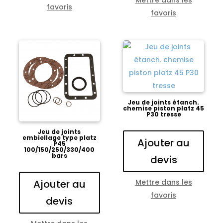
favoris
favoris
Jeu de joints étanch.
chemise piston platz 45
P30 tresse
Jeu de joints
embiellage type platz
Ajouter au
P45
100/150/250/330/400
bars
devis
Mettre dans les
Ajouter au
favoris
devis