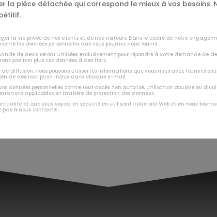
ver la pièce détachée qui correspond le mieux à vos besoins
étitif.
er la vie privée de nos clients et de nos visiteurs. Dans le cadre de notre engagem
ncerne les données personnelles que vous pourriez nous fournir.
emande de devis seront utilisées exclusivement pour répondre à votre demande de de
rons pas non plus ces données à des tiers.
e de diffusion, nous pouvons utiliser les informations que vous nous avez fournies pou
lien de désinscription inclus dans chaque e-mail.
 vos données personnelles contre tout accès non autorisé, utilisation abusive ou di
mentations applicables en matière de protection des données.
entialité et que vous voyiez en sécurité en utilisant notre site Web et en nous four
z pas à nous contacter.