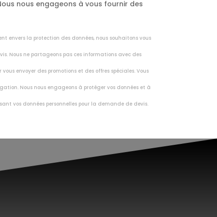
. Nous nous engageons à vous fournir des
ent envers la protection des données, nous souhaitons vous
vis. Nous ne partageons pas ces informations avec des
r vous envoyer des promotions et des offres spéciales. Vous
vulgation. Nous nous engageons à protéger vos données et à
nissant vos données personnelles pour la demande de devis.