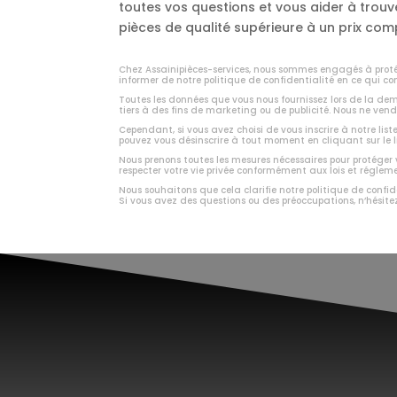
toutes vos questions et vous aider à trou
pièces de qualité supérieure à un prix comp
Chez Assainipièces-services, nous sommes engagés à protég
informer de notre politique de confidentialité en ce qui co
Toutes les données que vous nous fournissez lors de la d
tiers à des fins de marketing ou de publicité. Nous ne vend
Cependant, si vous avez choisi de vous inscrire à notre list
pouvez vous désinscrire à tout moment en cliquant sur le 
Nous prenons toutes les mesures nécessaires pour protéger
respecter votre vie privée conformément aux lois et régle
Nous souhaitons que cela clarifie notre politique de confid
Si vous avez des questions ou des préoccupations, n’hésite