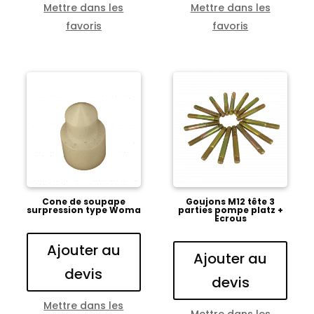
Mettre dans les
Mettre dans les
favoris
favoris
Cone de soupape
Goujons M12 tête 3
surpression type Woma
parties pompe platz +
Ecrous
Ajouter au
Ajouter au
devis
devis
Mettre dans les
Mettre dans les