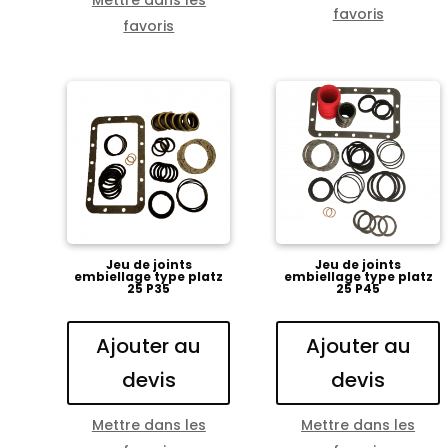
favoris
favoris
Jeu de joints
Jeu de joints
embiellage type platz
embiellage type platz
25 P35
25 P45
Ajouter au
Ajouter au
devis
devis
Mettre dans les
Mettre dans les