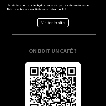
Assainilocation loue des hydrocureurs compacts et de gros tonnage.
Débuter et tester son activité en toute tranquillité.
Visiter le site
ON BOIT UN CAFÉ ?