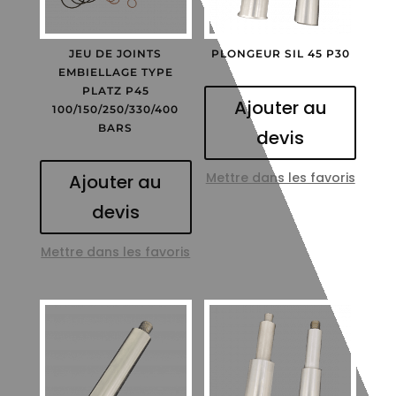
JEU DE JOINTS
PLONGEUR SIL 45 P30
EMBIELLAGE TYPE
PLATZ P45
Ajouter au
100/150/250/330/400
BARS
devis
Mettre dans les favoris
Ajouter au
devis
Mettre dans les favoris