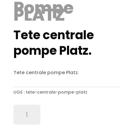
Pompe
PLATZ
Tete centrale
pompe Platz.
Tete centrale pompe Platz.
UGS :
tete-centrale-pompe-platz
quantité
de
Tete
centrale