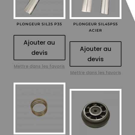
PLONGEUR SIL25 P35
PLONGEUR SIL45P55
ACIER
Ajouter au
Ajouter au
devis
devis
Mettre dans les favoris
Mettre dans les favoris