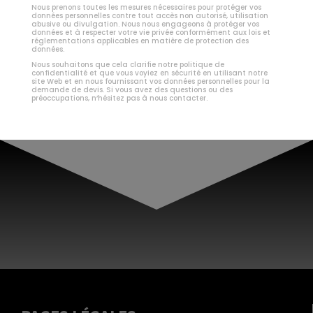
Nous prenons toutes les mesures nécessaires pour protéger vos
données personnelles contre tout accès non autorisé, utilisation
abusive ou divulgation. Nous nous engageons à protéger vos
données et à respecter votre vie privée conformément aux lois et
réglementations applicables en matière de protection des
données.
Nous souhaitons que cela clarifie notre politique de
confidentialité et que vous voyiez en sécurité en utilisant notre
site Web et en nous fournissant vos données personnelles pour la
demande de devis. Si vous avez des questions ou des
préoccupations, n’hésitez pas à nous contacter.