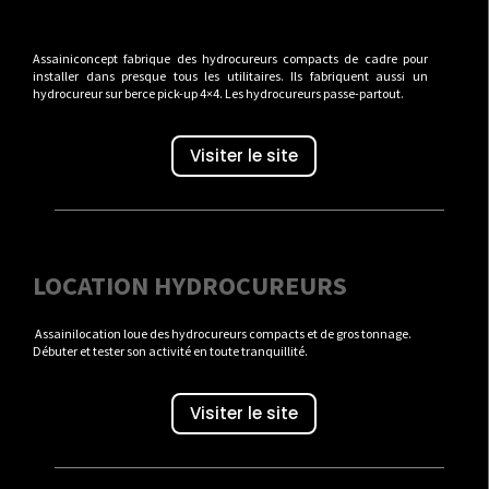
Assainiconcept fabrique des hydrocureurs compacts de cadre pour
installer dans presque tous les utilitaires. Ils fabriquent aussi un
hydrocureur sur berce pick-up 4×4. Les hydrocureurs passe-partout.
Visiter le site
LOCATION HYDROCUREURS
Assainilocation loue des hydrocureurs compacts et de gros tonnage.
Débuter et tester son activité en toute tranquillité.
Visiter le site