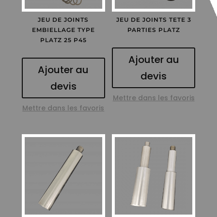
JEU DE JOINTS
JEU DE JOINTS TETE 3
EMBIELLAGE TYPE
PARTIES PLATZ
PLATZ 25 P45
Ajouter au
Ajouter au
devis
devis
Mettre dans les favoris
Mettre dans les favoris