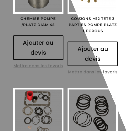
CHEMISE POMPE
GOUJONS M12 TÊTE 3
/PLATZ DIAM 45
PARTIES POMPE PLATZ
+ ECROUS
Ajouter au
Ajouter au
devis
devis
Mettre dans les favoris
Mettre dans les favoris