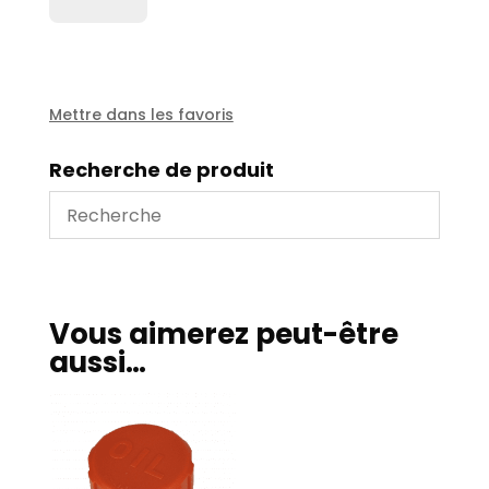
Indicateur
niveau
d'huile
1/2''
-
Mettre dans les favoris
13691
Recherche de produit
Vous aimerez peut-être
aussi…