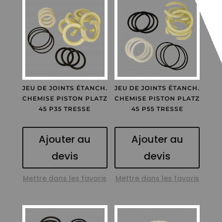
JEU DE JOINTS ÉTANCH.
JEU DE JOINTS ÉTANCH.
CHEMISE PISTON PLATZ
CHEMISE PISTON PLATZ
45 P35 TRESSE
45 P55 TRESSE
Ajouter au
Ajouter au
devis
devis
Mettre dans les favoris
Mettre dans les favoris