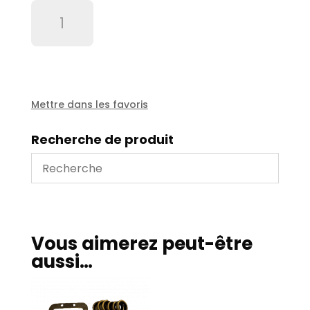
quantité
de
Jeu
de
joints
embiellage
type
Mettre dans les favoris
platz
25
Recherche de produit
P45
Vous aimerez peut-être
aussi…