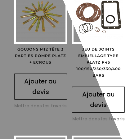
GOUJONS M12 TÊTE 3
JEU DE JOINTS
PARTIES POMPE PLATZ
EMBIELLAGE TYPE
+ ECROUS
PLATZ P45
100/150/250/330/400
BARS
Ajouter au
devis
Ajouter au
devis
Mettre dans les favoris
Mettre dans les favoris