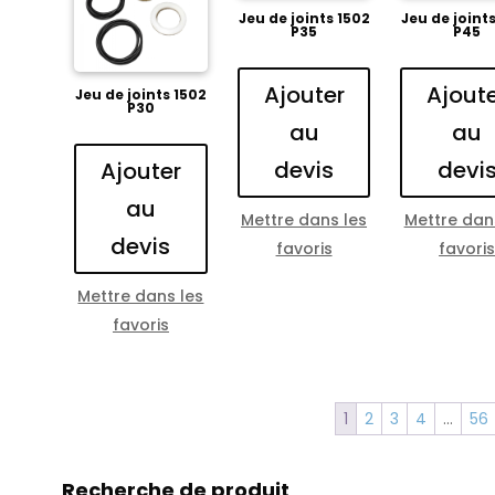
Jeu de joints 1502
Jeu de joint
P35
P45
Ajouter
Ajout
Jeu de joints 1502
P30
au
au
devis
devi
Ajouter
au
Mettre dans les
Mettre dan
devis
favoris
favori
Mettre dans les
favoris
1
2
3
4
…
56
Recherche de produit