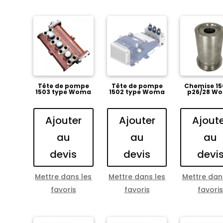
Tête de pompe
Tête de pompe
Chemise 15
1503 type Woma
1502 type Woma
p26/28 W
Ajouter
Ajouter
Ajout
au
au
au
devis
devis
devi
Mettre dans les
Mettre dans les
Mettre dan
favoris
favoris
favori