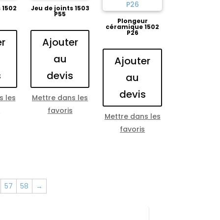
s 1502
Jeu de joints 1503
P55
Plongeur
céramique 1502
P26
er
Ajouter
au
Ajouter
s
devis
au
devis
s les
Mettre dans les
s
favoris
Mettre dans les
favoris
57
58
→