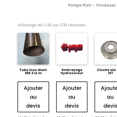
Pompe Platz - Choisissez v
Affichage de 1–30 sur 1719 résultats
Tube inox diam
Embrayage
Cloche alu
168.3 le m
hydrocureur
101
Ajouter
Ajouter
Ajout
au
au
au
devis
devis
devi