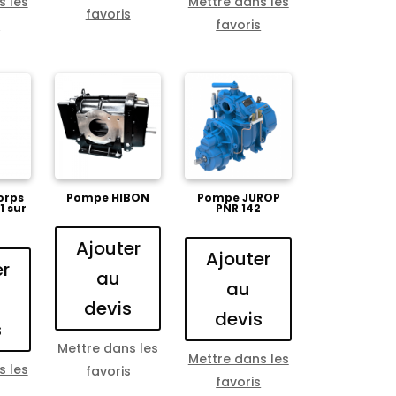
s les
Mettre dans les
favoris
s
favoris
orps
Pompe HIBON
Pompe JUROP
1 sur
PNR 142
Ajouter
Ajouter
er
au
au
devis
devis
s
Mettre dans les
Mettre dans les
s les
favoris
favoris
s