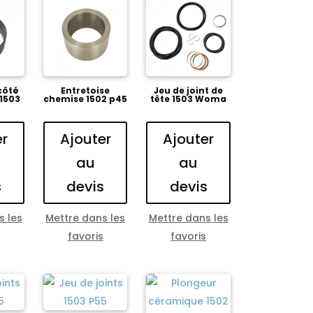
côté
Entretoise
Jeu de joint de
 1503
chemise 1502 p45
tête 1503 Woma
er
Ajouter
Ajouter
au
au
s
devis
devis
s les
Mettre dans les
Mettre dans les
s
favoris
favoris