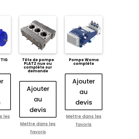
TIG
Tête de pompe
Pompe Woma
6
PLATZ nue ou
complète
complète sur
demande
er
Ajouter
Ajouter
au
au
s
devis
devis
s les
Mettre dans les
Mettre dans les
s
favoris
favoris