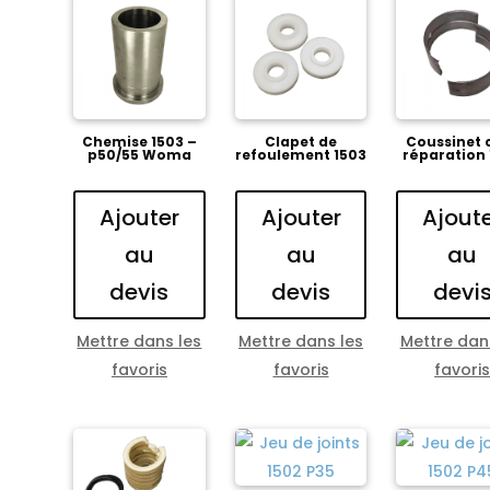
Chemise 1503 –
Clapet de
Coussinet 
p50/55 Woma
refoulement 1503
réparation
Ajouter
Ajouter
Ajout
au
au
au
devis
devis
devi
Mettre dans les
Mettre dans les
Mettre dan
favoris
favoris
favori