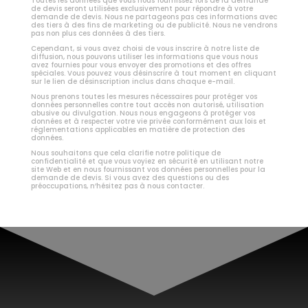
Toutes les données que vous nous fournissez lors de la demande
de devis seront utilisées exclusivement pour répondre à votre
demande de devis. Nous ne partageons pas ces informations avec
des tiers à des fins de marketing ou de publicité. Nous ne vendrons
pas non plus ces données à des tiers.
Cependant, si vous avez choisi de vous inscrire à notre liste de
diffusion, nous pouvons utiliser les informations que vous nous
avez fournies pour vous envoyer des promotions et des offres
spéciales. Vous pouvez vous désinscrire à tout moment en cliquant
sur le lien de désinscription inclus dans chaque e-mail.
Nous prenons toutes les mesures nécessaires pour protéger vos
données personnelles contre tout accès non autorisé, utilisation
abusive ou divulgation. Nous nous engageons à protéger vos
données et à respecter votre vie privée conformément aux lois et
réglementations applicables en matière de protection des
données.
Nous souhaitons que cela clarifie notre politique de
confidentialité et que vous voyiez en sécurité en utilisant notre
site Web et en nous fournissant vos données personnelles pour la
demande de devis. Si vous avez des questions ou des
préoccupations, n’hésitez pas à nous contacter.