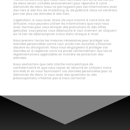
de devis seront utilisées exclusivement pour répondre à votre
demande de devis. Nous ne partageons pas ces informations avec
des tiers à des fins de marketing ou de publicité. Nous ne vendrons
pas non plus ces données à des tiers.
Cependant, si vous avez choisi de vous inscrire à notre liste de
diffusion, nous pouvons utiliser les informations que vous nous
avez fournies pour vous envoyer des promotions et des offres
spéciales. Vous pouvez vous désinscrire à tout moment en cliquant
sur le lien de désinscription inclus dans chaque e-mail.
Nous prenons toutes les mesures nécessaires pour protéger vos
données personnelles contre tout accès non autorisé, utilisation
abusive ou divulgation. Nous nous engageons à protéger vos
données et à respecter votre vie privée conformément aux lois et
réglementations applicables en matière de protection des
données.
Nous souhaitons que cela clarifie notre politique de
confidentialité et que vous voyiez en sécurité en utilisant notre
site Web et en nous fournissant vos données personnelles pour la
demande de devis. Si vous avez des questions ou des
préoccupations, n’hésitez pas à nous contacter.