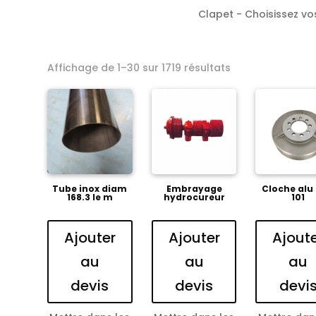
Clapet - Choisissez vos
Affichage de 1–30 sur 1719 résultats
Tube inox diam
Embrayage
Cloche alu
168.3 le m
hydrocureur
101
Ajouter
Ajouter
Ajout
au
au
au
devis
devis
devi