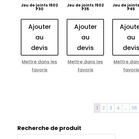
Jeu de joints 1502
Jeu de joints 1502
Jeu de joint
P30
P35
P45
Ajouter
Ajouter
Ajout
au
au
au
devis
devis
devi
Mettre dans les
Mettre dans les
Mettre dan
favoris
favoris
favori
1
2
3
4
…
56
Recherche de produit