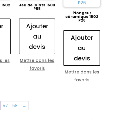
s 1502
Jeu de joints 1503
P55
Plongeur
céramique 1502
P26
er
Ajouter
au
Ajouter
s
devis
au
devis
s les
Mettre dans les
s
favoris
Mettre dans les
favoris
57
58
→