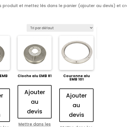
 produit et mettez lés dans le panier (ajouter au devis) et cré
 EMB
Cloche alu EMB 81
Couronne alu
EMB 101
Ajouter
er
Ajouter
au
au
devis
s
devis
Mettre dans les