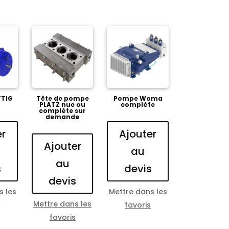
TIG
Tête de pompe
Pompe Woma
6
PLATZ nue ou
complète
complète sur
demande
er
Ajouter
Ajouter
au
au
s
devis
devis
s les
Mettre dans les
Mettre dans les
s
favoris
favoris