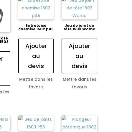
Entretoise
Jeu de joint de
chemise 1502 p45
tête 1503 Woma
côté
 1503
Ajouter
Ajouter
au
au
er
devis
devis
s
Mettre dans les
Mettre dans les
favoris
favoris
s les
s