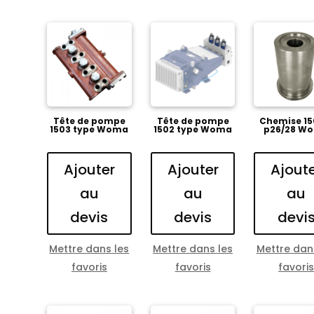
Tête de pompe
Tête de pompe
Chemise 15
1503 type Woma
1502 type Woma
p26/28 W
Ajouter
Ajouter
Ajout
au
au
au
devis
devis
devi
Mettre dans les
Mettre dans les
Mettre dan
favoris
favoris
favori