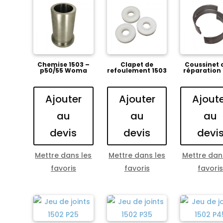
Chemise 1503 –
Clapet de
Coussinet 
p50/55 Woma
refoulement 1503
réparation
Ajouter
Ajouter
Ajout
au
au
au
devis
devis
devi
Mettre dans les
Mettre dans les
Mettre dan
favoris
favoris
favori