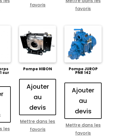
s les
Mettre dans les
favoris
s
favoris
orps
Pompe HIBON
Pompe JUROP
1 sur
PNR 142
Ajouter
Ajouter
er
au
au
devis
devis
s
Mettre dans les
Mettre dans les
s les
favoris
favoris
s