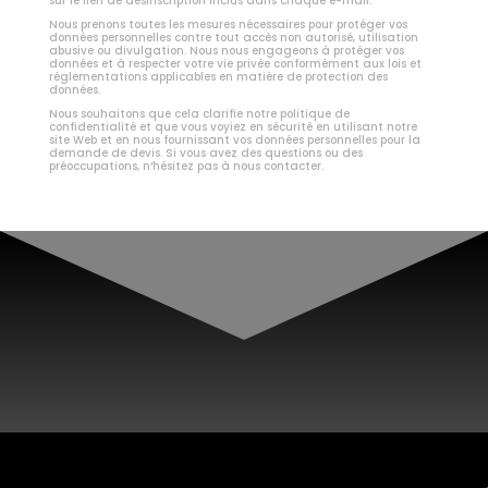
sur le lien de désinscription inclus dans chaque e-mail.
Nous prenons toutes les mesures nécessaires pour protéger vos
données personnelles contre tout accès non autorisé, utilisation
abusive ou divulgation. Nous nous engageons à protéger vos
données et à respecter votre vie privée conformément aux lois et
réglementations applicables en matière de protection des
données.
Nous souhaitons que cela clarifie notre politique de
confidentialité et que vous voyiez en sécurité en utilisant notre
site Web et en nous fournissant vos données personnelles pour la
demande de devis. Si vous avez des questions ou des
préoccupations, n’hésitez pas à nous contacter.