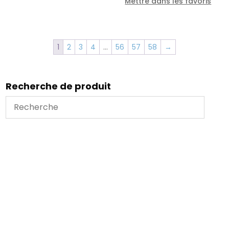
Mettre dans les favoris
1
2
3
4
…
56
57
58
→
Recherche de produit