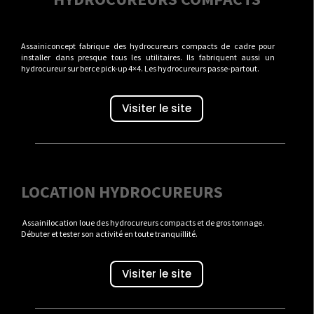
Assainiconcept fabrique des hydrocureurs compacts de cadre pour
installer dans presque tous les utilitaires. Ils fabriquent aussi un
hydrocureur sur berce pick-up 4×4. Les hydrocureurs passe-partout.
Visiter le site
LOCATION HYDROCUREURS
Assainilocation loue des hydrocureurs compacts et de gros tonnage.
Débuter et tester son activité en toute tranquillité.
Visiter le site