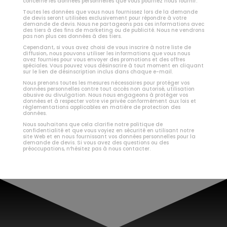
concerne les données personnelles que vous pourriez nous fournir.
Toutes les données que vous nous fournissez lors de la demande
de devis seront utilisées exclusivement pour répondre à votre
demande de devis. Nous ne partageons pas ces informations avec
des tiers à des fins de marketing ou de publicité. Nous ne vendrons
pas non plus ces données à des tiers.
Cependant, si vous avez choisi de vous inscrire à notre liste de
diffusion, nous pouvons utiliser les informations que vous nous
avez fournies pour vous envoyer des promotions et des offres
spéciales. Vous pouvez vous désinscrire à tout moment en cliquant
sur le lien de désinscription inclus dans chaque e-mail.
Nous prenons toutes les mesures nécessaires pour protéger vos
données personnelles contre tout accès non autorisé, utilisation
abusive ou divulgation. Nous nous engageons à protéger vos
données et à respecter votre vie privée conformément aux lois et
réglementations applicables en matière de protection des
données.
Nous souhaitons que cela clarifie notre politique de
confidentialité et que vous voyiez en sécurité en utilisant notre
site Web et en nous fournissant vos données personnelles pour la
demande de devis. Si vous avez des questions ou des
préoccupations, n’hésitez pas à nous contacter.