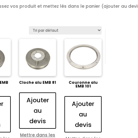
sez vos produit et mettez lés dans le panier (ajouter au devis
 EMB
Cloche alu EMB 81
Couronne alu
EMB 101
Ajouter
er
Ajouter
au
au
devis
s
devis
Mettre dans les