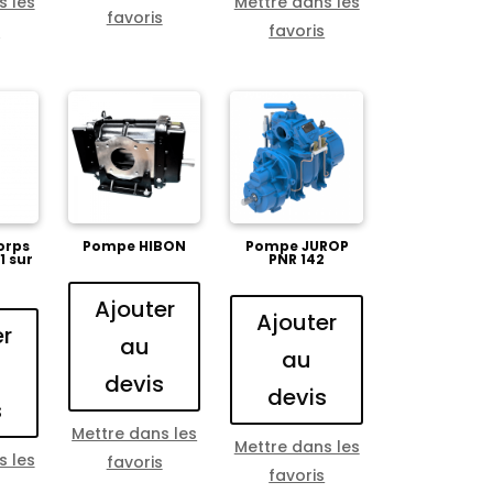
s les
Mettre dans les
favoris
s
favoris
orps
Pompe HIBON
Pompe JUROP
1 sur
PNR 142
Ajouter
Ajouter
er
au
au
devis
devis
s
Mettre dans les
Mettre dans les
s les
favoris
favoris
s