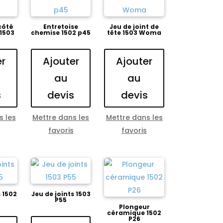
côté
Entretoise
Jeu de joint de
 1503
chemise 1502 p45
tête 1503 Woma
er
Ajouter
Ajouter
au
au
s
devis
devis
s les
Mettre dans les
Mettre dans les
s
favoris
favoris
s 1502
Jeu de joints 1503
P55
Plongeur
céramique 1502
P26