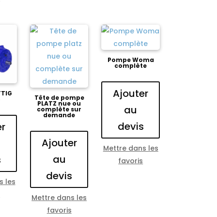
Pompe Woma
complète
Ajouter
TIG
Tête de pompe
6
PLATZ nue ou
au
complète sur
demande
devis
er
Ajouter
Mettre dans les
au
s
favoris
devis
s les
s
Mettre dans les
favoris