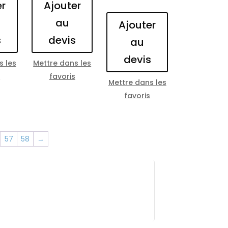
er
Ajouter
au
Ajouter
s
devis
au
devis
s les
Mettre dans les
s
favoris
Mettre dans les
favoris
57
58
→