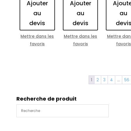
Ajouter
Ajouter
Ajout
au
au
au
devis
devis
devi
Mettre dans les
Mettre dans les
Mettre dan
favoris
favoris
favori
1
2
3
4
…
56
Recherche de produit