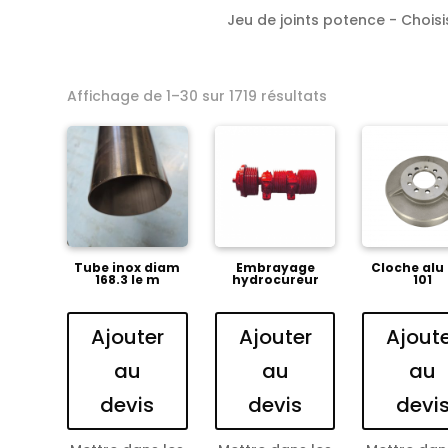
Jeu de joints potence - Choisis
Affichage de 1–30 sur 1719 résultats
Tube inox diam
Embrayage
Cloche alu
168.3 le m
hydrocureur
101
Ajouter
Ajouter
Ajout
au
au
au
devis
devis
devi