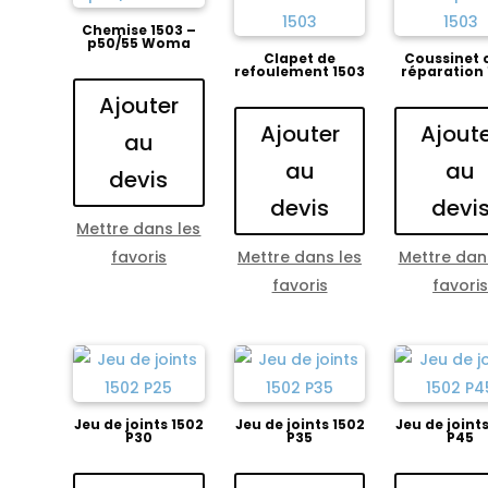
Chemise 1503 –
p50/55 Woma
Clapet de
Coussinet 
refoulement 1503
réparation
Ajouter
Ajouter
Ajout
au
au
au
devis
devis
devi
Mettre dans les
favoris
Mettre dans les
Mettre dan
favoris
favori
Jeu de joints 1502
Jeu de joints 1502
Jeu de joint
P30
P35
P45