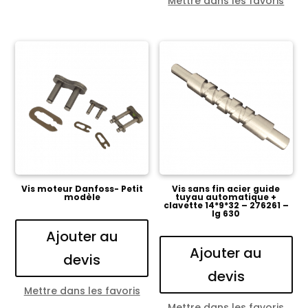
Mettre dans les favoris
Vis moteur Danfoss- Petit
Vis sans fin acier guide
modèle
tuyau automatique +
clavette 14*9*32 – 276261 –
lg 630
Ajouter au
Ajouter au
devis
devis
Mettre dans les favoris
Mettre dans les favoris