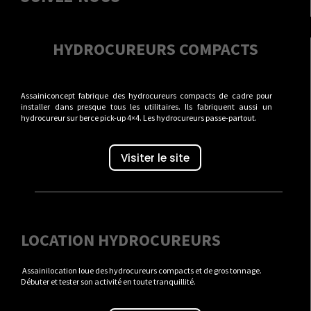
HYDROCUREURS COMPACTS
Assainiconcept fabrique des hydrocureurs compacts de cadre pour
installer dans presque tous les utilitaires. Ils fabriquent aussi un
hydrocureur sur berce pick-up 4×4. Les hydrocureurs passe-partout.
Visiter le site
LOCATION HYDROCUREURS
Assainilocation loue des hydrocureurs compacts et de gros tonnage.
Débuter et tester son activité en toute tranquillité.