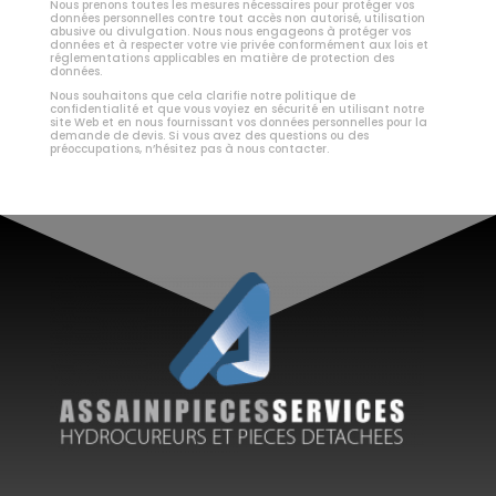
Nous prenons toutes les mesures nécessaires pour protéger vos
données personnelles contre tout accès non autorisé, utilisation
abusive ou divulgation. Nous nous engageons à protéger vos
données et à respecter votre vie privée conformément aux lois et
réglementations applicables en matière de protection des
données.
Nous souhaitons que cela clarifie notre politique de
confidentialité et que vous voyiez en sécurité en utilisant notre
site Web et en nous fournissant vos données personnelles pour la
demande de devis. Si vous avez des questions ou des
préoccupations, n’hésitez pas à nous contacter.