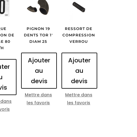
QUE
PIGNON 19
RESSORT DE
ION DE
DENTS TOR 1′
COMPRESSION
SE 80
DIAM 25
VERROU
/H
Ajouter
Ajouter
uter
au
au
u
devis
devis
vis
Mettre dans
Mettre dans
 dans
les favoris
les favoris
voris