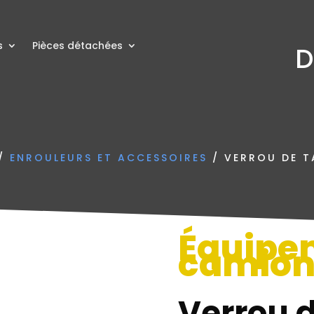
s
Pièces détachées
D
/
ENROULEURS ET ACCESSOIRES
/ VERROU DE 
Équipe
camio
Verrou 