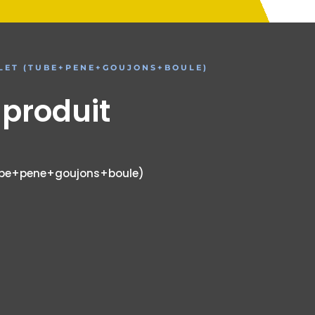
LET (TUBE+PENE+GOUJONS+BOULE)
 produit
ube+pene+goujons+boule)