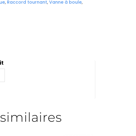
ue
,
Raccord tournant
,
Vanne à boule
,
it
ule)
similaires