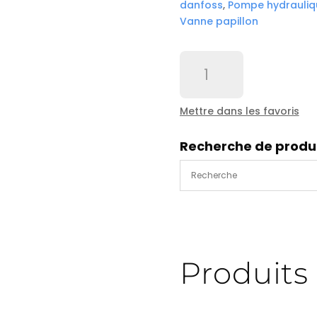
danfoss
,
Pompe hydrauliq
Vanne papillon
quantité
de
Verrou
de
Mettre dans les favoris
tambour
manuel
Recherche de produ
complet
(tube+pene+goujons+bo
Produits 