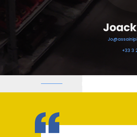
Joack
Jo@assainipi
+33 3 