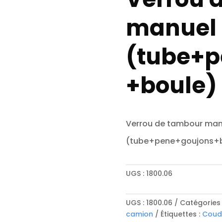
manuel 
(tube+p
+boule)
Verrou de tambour man
(tube+pene+goujons+b
UGS :
1800.06
UGS :
1800.06
Catégories 
camion
Étiquettes :
Coud