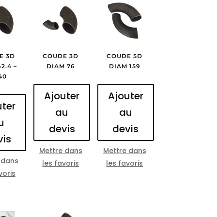
E 3D
COUDE 3D
COUDE 5D
2.4 –
DIAM 76
DIAM 159
40
Ajouter
Ajouter
uter
au
au
u
devis
devis
vis
Mettre dans
Mettre dans
 dans
les favoris
les favoris
voris