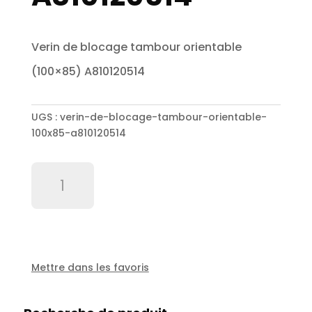
Verin de blocage tambour orientable
(100×85) A810120514
UGS :
verin-de-blocage-tambour-orientable-
100x85-a810120514
quantité
de
Verin
de
blocage
tambour
orientable
Mettre dans les favoris
(100x85)
A810120514