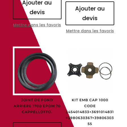
Ajouter au
Ajouter au
devis
devis
Mettre dans les favoris
Mettre dans les favoris
JOINT DE FOND
KIT EMB CAP 1000
ARRIERE 1700 EPDM 70
CODE
CAPPELLOTTO.
3454014833+3691014831
+3980630367+39806303
55