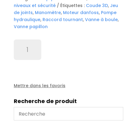
niveaux et sécurité
Étiquettes :
Coude 3D
,
Jeu
de joints
,
Manomètre
,
Moteur danfoss
,
Pompe
hydraulique
,
Raccord tournant
,
Vanne à boule
,
Vanne papillon
quantité
de
Verre
de
niveau
Lg
800
Mettre dans les favoris
(800*95*5)
Recherche de produit