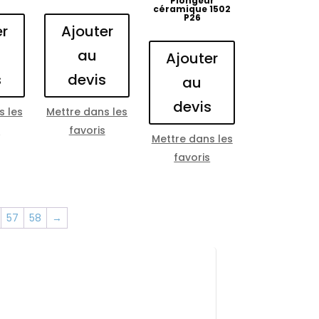
Plongeur
céramique 1502
P26
er
Ajouter
au
Ajouter
s
devis
au
devis
s les
Mettre dans les
s
favoris
Mettre dans les
favoris
57
58
→