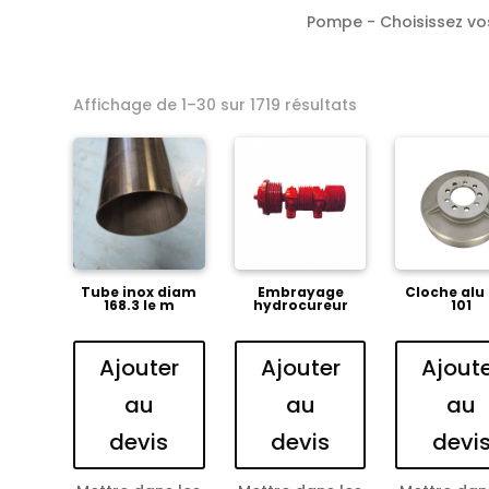
Pompe - Choisissez vos 
Affichage de 1–30 sur 1719 résultats
Tube inox diam
Embrayage
Cloche alu
168.3 le m
hydrocureur
101
Ajouter
Ajouter
Ajout
au
au
au
devis
devis
devi