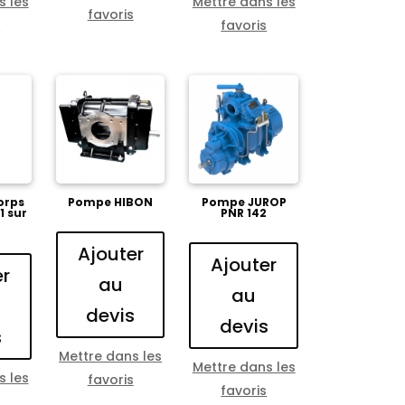
s les
Mettre dans les
favoris
s
favoris
orps
Pompe HIBON
Pompe JUROP
1 sur
PNR 142
Ajouter
Ajouter
er
au
au
devis
devis
s
Mettre dans les
Mettre dans les
s les
favoris
favoris
s