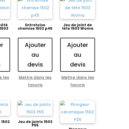
côté
Entretoise
Jeu de joint de
 1503
chemise 1502 p45
tête 1503 Woma
er
Ajouter
Ajouter
au
au
s
devis
devis
s les
Mettre dans les
Mettre dans les
s
favoris
favoris
s 1502
Jeu de joints 1503
P55