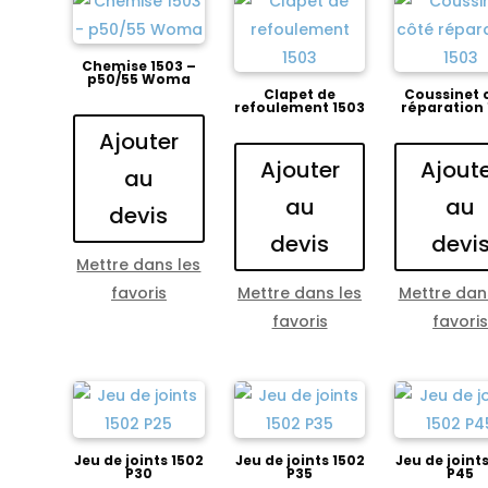
Chemise 1503 –
p50/55 Woma
Clapet de
Coussinet 
refoulement 1503
réparation
Ajouter
Ajouter
Ajout
au
au
au
devis
devis
devi
Mettre dans les
favoris
Mettre dans les
Mettre dan
favoris
favori
Jeu de joints 1502
Jeu de joints 1502
Jeu de joint
P30
P35
P45