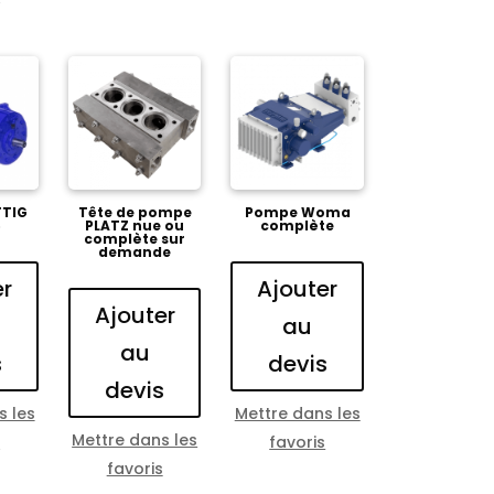
TIG
Tête de pompe
Pompe Woma
6
PLATZ nue ou
complète
complète sur
demande
er
Ajouter
Ajouter
au
au
s
devis
devis
s les
Mettre dans les
Mettre dans les
s
favoris
favoris