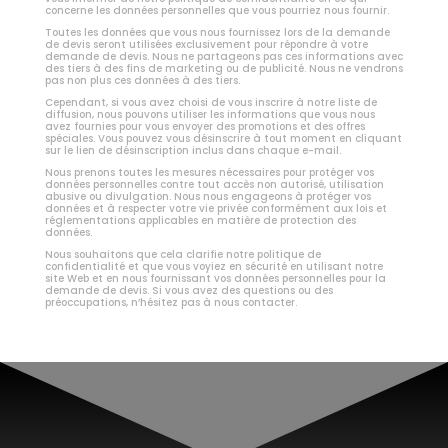
concerne les données personnelles que vous pourriez nous fournir.
Toutes les données que vous nous fournissez lors de la demande
de devis seront utilisées exclusivement pour répondre à votre
demande de devis. Nous ne partageons pas ces informations avec
des tiers à des fins de marketing ou de publicité. Nous ne vendrons
pas non plus ces données à des tiers.
Cependant, si vous avez choisi de vous inscrire à notre liste de
diffusion, nous pouvons utiliser les informations que vous nous
avez fournies pour vous envoyer des promotions et des offres
spéciales. Vous pouvez vous désinscrire à tout moment en cliquant
sur le lien de désinscription inclus dans chaque e-mail.
Nous prenons toutes les mesures nécessaires pour protéger vos
données personnelles contre tout accès non autorisé, utilisation
abusive ou divulgation. Nous nous engageons à protéger vos
données et à respecter votre vie privée conformément aux lois et
réglementations applicables en matière de protection des
données.
Nous souhaitons que cela clarifie notre politique de
confidentialité et que vous voyiez en sécurité en utilisant notre
site Web et en nous fournissant vos données personnelles pour la
demande de devis. Si vous avez des questions ou des
préoccupations, n’hésitez pas à nous contacter.