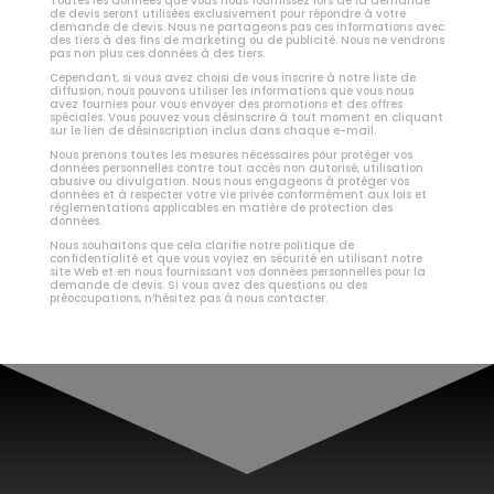
Toutes les données que vous nous fournissez lors de la demande
de devis seront utilisées exclusivement pour répondre à votre
demande de devis. Nous ne partageons pas ces informations avec
des tiers à des fins de marketing ou de publicité. Nous ne vendrons
pas non plus ces données à des tiers.
Cependant, si vous avez choisi de vous inscrire à notre liste de
diffusion, nous pouvons utiliser les informations que vous nous
avez fournies pour vous envoyer des promotions et des offres
spéciales. Vous pouvez vous désinscrire à tout moment en cliquant
sur le lien de désinscription inclus dans chaque e-mail.
Nous prenons toutes les mesures nécessaires pour protéger vos
données personnelles contre tout accès non autorisé, utilisation
abusive ou divulgation. Nous nous engageons à protéger vos
données et à respecter votre vie privée conformément aux lois et
réglementations applicables en matière de protection des
données.
Nous souhaitons que cela clarifie notre politique de
confidentialité et que vous voyiez en sécurité en utilisant notre
site Web et en nous fournissant vos données personnelles pour la
demande de devis. Si vous avez des questions ou des
préoccupations, n’hésitez pas à nous contacter.