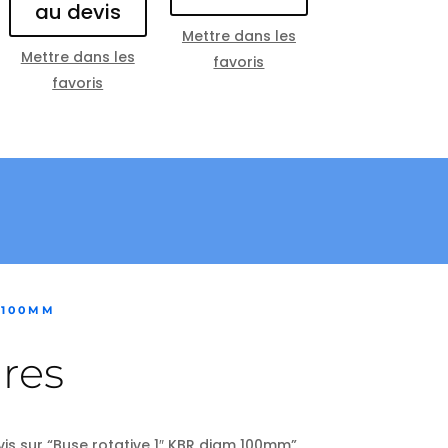
au devis
Mettre dans les
Mettre dans les
favoris
favoris
 100MM
res
vis sur “Buse rotative 1″ KBR diam 100mm”