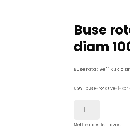
Buse rot
diam 1
Buse rotative 1″ KBR d
UGS :
buse-rotative-1-kb
quantité
de
Buse
rotative
Mettre dans les favoris
1"