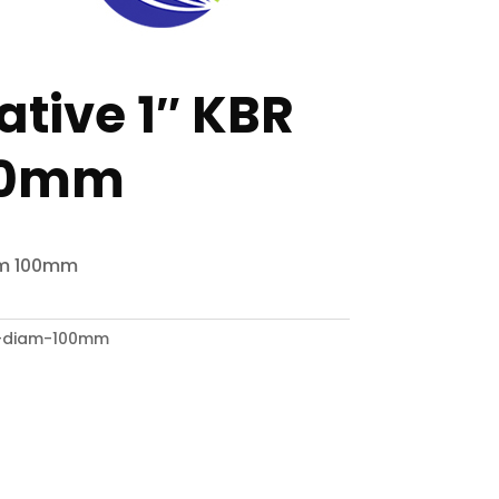
ative 1″ KBR
00mm
iam 100mm
r-diam-100mm