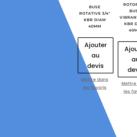
ROTO
BUSE
BU
ROTATIVE 3/4″
VIBRANT
KBR DIAM
KBR 
40MM
40
Ajouter
Ajo
au
a
devis
de
Mettre dans
Mettre
les favoris
les fa