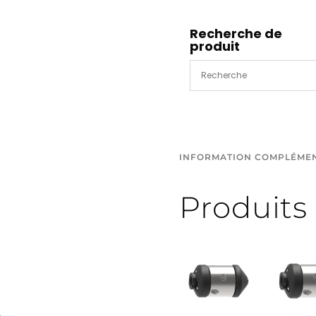
KBR
diam
Recherche de
produit
100mm
INFORMATION COMPLÉME
Produits 