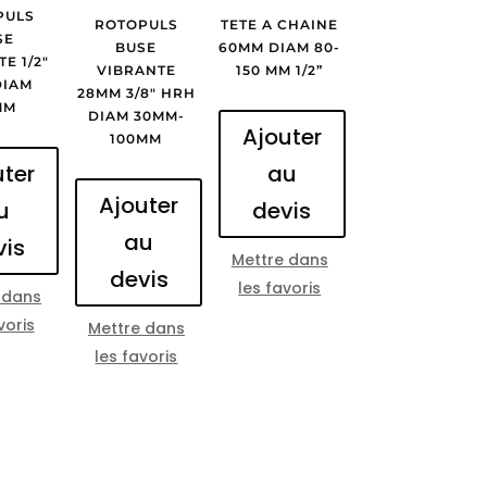
PULS
ROTOPULS
TETE A CHAINE
SE
BUSE
60MM DIAM 80-
E 1/2″
VIBRANTE
150 MM 1/2”
DIAM
28MM 3/8″ HRH
MM
DIAM 30MM-
Ajouter
100MM
uter
au
Ajouter
u
devis
au
vis
Mettre dans
devis
les favoris
 dans
voris
Mettre dans
les favoris