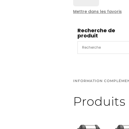
ROTOPULS
buse
Mettre dans les favoris
vibrante
1/2"
KBR
Recherche de
produit
diam
40mm
INFORMATION COMPLÉME
Produits 