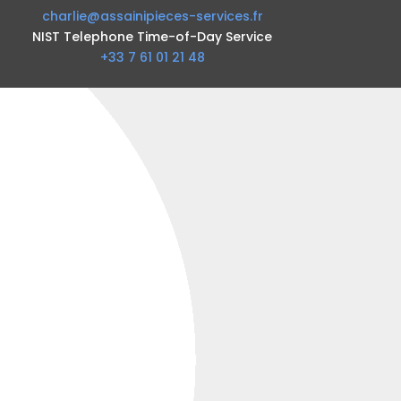
charlie@assainipieces-services.fr
NIST Telephone Time-of-Day Service
+33 7 61 01 21 48