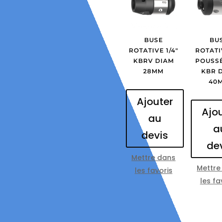
BUSE
BU
ROTATIVE 1/4″
ROTATI
KBRV DIAM
POUSSÉ
28MM
KBR 
40
Ajouter
Ajo
au
a
devis
de
Mettre dans
Mettre
les favoris
les fa