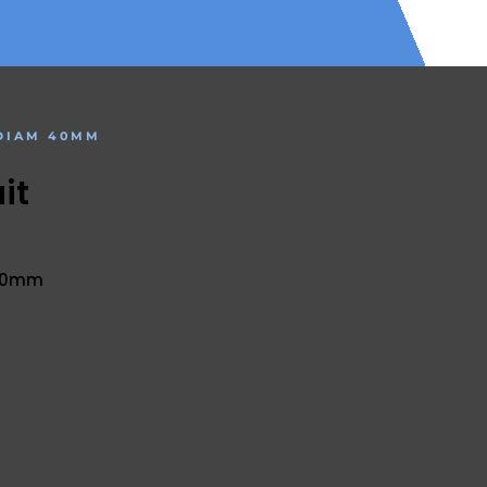
 DIAM 40MM
it
 40mm