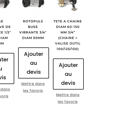
SE
ROTOPULS
TETE A CHAINE
VE DE
BUSE
DIAM 60-150
E 1/2″
VIBRANTE 3/4″
MM 3/4”
DIAM
DIAM 50MM
(CHAINE +
MM
VALISE OUTIL
100/125/150)
Ajouter
uter
au
Ajouter
u
devis
au
vis
devis
Mettre dans
 dans
les favoris
Mettre dans
voris
les favoris