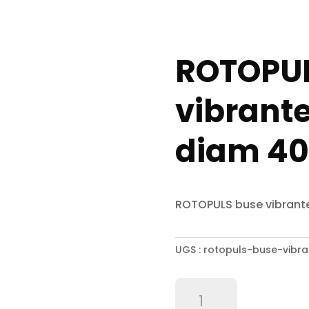
ROTOPUL
vibrante
diam 4
ROTOPULS buse vibrant
UGS :
rotopuls-buse-vibr
quantité
de