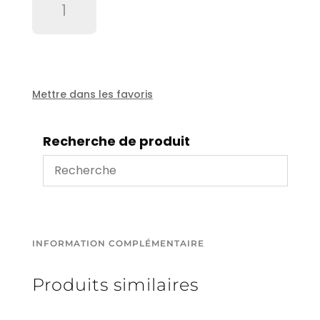
de
Buse
rotative
1/4"
KBR
diam
Mettre dans les favoris
28mm
Recherche de produit
INFORMATION COMPLÉMENTAIRE
Produits similaires