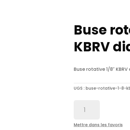
Buse rot
KBRV d
Buse rotative 1/8″ KBR
UGS :
buse-rotative-1-8-
quantité
de
Buse
rotative
Mettre dans les favoris
1/8"