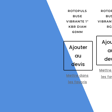
ROTOPULS
ROTO
BUSE
BU
VIBRANTE 1″
VIBRANT
KBR DIAM
RG
60MM
Ajo
Ajouter
a
au
de
devis
Mettre
Mettre dans
les fa
les favoris