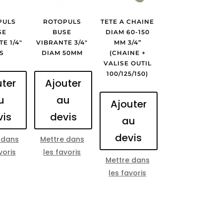
PULS
ROTOPULS
TETE A CHAINE
SE
BUSE
DIAM 60-150
E 1/4″
VIBRANTE 3/4″
MM 3/4”
S
DIAM 50MM
(CHAINE +
VALISE OUTIL
100/125/150)
uter
Ajouter
u
au
Ajouter
vis
devis
au
devis
 dans
Mettre dans
voris
les favoris
Mettre dans
les favoris