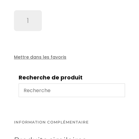
quantité
de
Buse
rotative
1
1/4"
KBRV
Mettre dans les favoris
diam
100mm
Recherche de produit
INFORMATION COMPLÉMENTAIRE