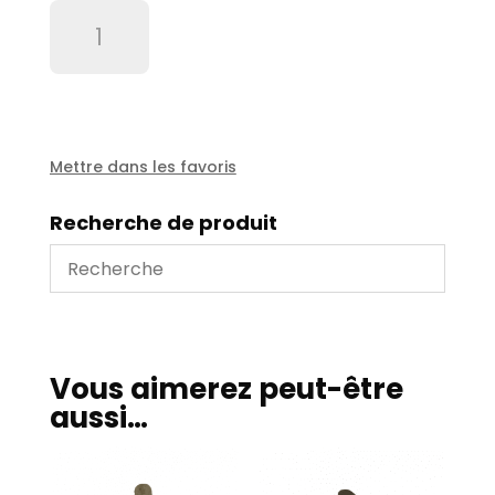
quantité
de
Clavette
2000
m3/h
et
pompe
Mettre dans les favoris
platz14x9x80
Recherche de produit
Vous aimerez peut-être
aussi…