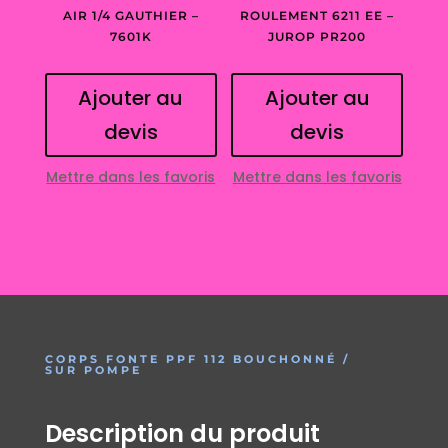
AIR 1/4 GAUTHIER –
ROULEMENT 6211 EE –
7601K
JUROP PR200
Ajouter au
Ajouter au
devis
devis
Mettre dans les favoris
Mettre dans les favoris
CORPS FONTE PPF 112 BOUCHONNÉ /
SUR POMPE
Description du produit