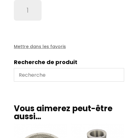
quantité
de
Corps
fonte
PPF
112
bouchonné
Mettre dans les favoris
/
sur
Recherche de produit
pompe
Vous aimerez peut-être
aussi…