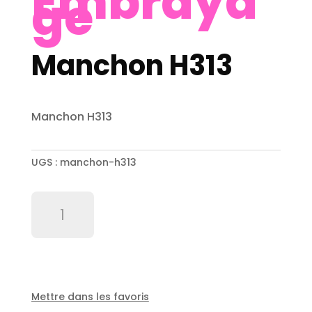
Embraya
ge
Manchon H313
Manchon H313
UGS :
manchon-h313
quantité
de
Manchon
H313
Mettre dans les favoris