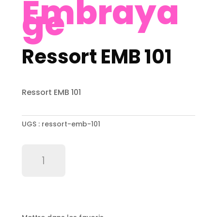
Embraya
ge
Ressort EMB 101
Ressort EMB 101
UGS :
ressort-emb-101
quantité
de
Ressort
EMB
101