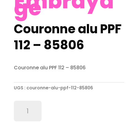
Embraya
ge
Couronne alu PPF
112 – 85806
Couronne alu PPF 112 – 85806
UGS :
couronne-alu-ppf-112-85806
quantité
de
Couronne
alu
PPF