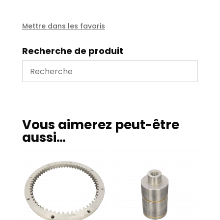
EMB
111/112
Mettre dans les favoris
Recherche de produit
Vous aimerez peut-être
aussi…