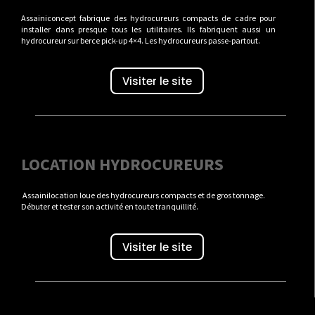
Assainiconcept fabrique des hydrocureurs compacts de cadre pour
installer dans presque tous les utilitaires. Ils fabriquent aussi un
hydrocureur sur berce pick-up 4×4. Les hydrocureurs passe-partout.
Visiter le site
LOCATION HYDROCUREURS
Assainilocation loue des hydrocureurs compacts et de gros tonnage.
Débuter et tester son activité en toute tranquillité.
Visiter le site