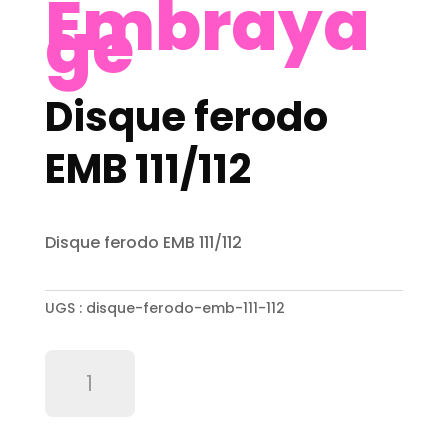
Embraya
ge
Disque ferodo
EMB 111/112
Disque ferodo EMB 111/112
UGS :
disque-ferodo-emb-111-112
quantité
de
Disque
ferodo