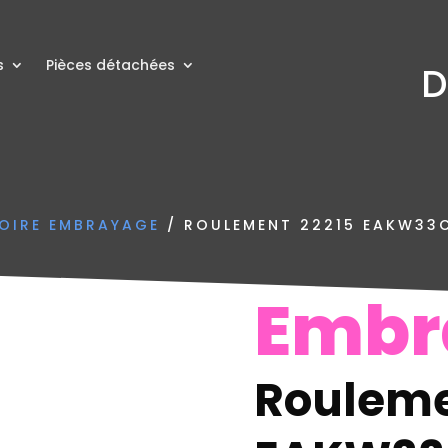
s
Pièces détachées
D
OIRE EMBRAYAGE
/ ROULEMENT 22215 EAKW33
Embr
Rouleme