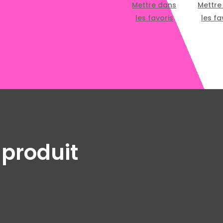
Mettre dans
Mettre
les favoris
les fa
 produit