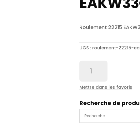
EAKW33
Roulement 22215 EAKW
UGS :
roulement-22215-e
quantité
de
Roulement
22215
Mettre dans les favoris
EAKW33C3-
SNR
Recherche de produ