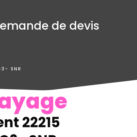
emande de devis
C3- SNR
ayage
nt 22215