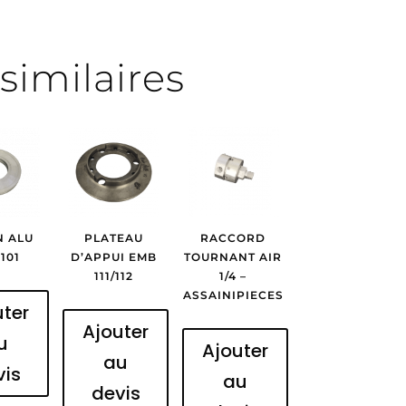
similaires
N ALU
PLATEAU
RACCORD
101
D’APPUI EMB
TOURNANT AIR
111/112
1/4 –
ASSAINIPIECES
uter
Ajouter
u
Ajouter
au
vis
au
devis