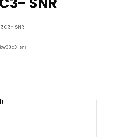
C3- SNR
33C3- SNR
akw33c3-snr
it