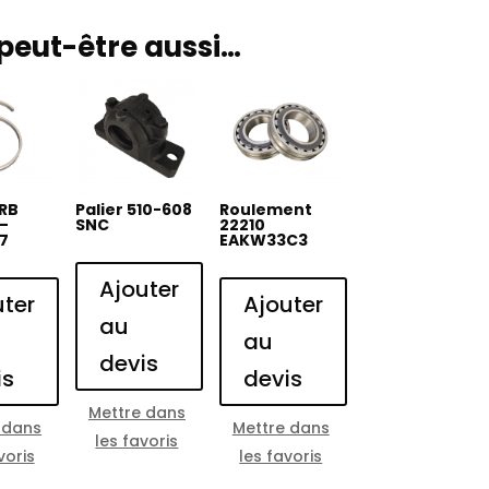
peut-être aussi…
RB
Palier 510-608
Roulement
 –
SNC
22210
17
EAKW33C3
Ajouter
uter
Ajouter
au
au
devis
is
devis
Mettre dans
 dans
Mettre dans
les favoris
voris
les favoris