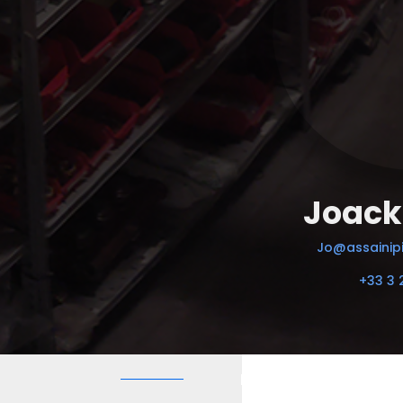
Joack
Jo@assainipi
+33 3 