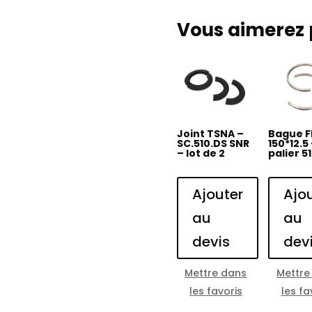
Vous aimerez 
Joint TSNA –
Bague F
SC.510.DS SNR
150*12.5
– lot de 2
palier 5
Ajouter
Ajo
au
au
devis
dev
Mettre dans
Mettre
les favoris
les fa