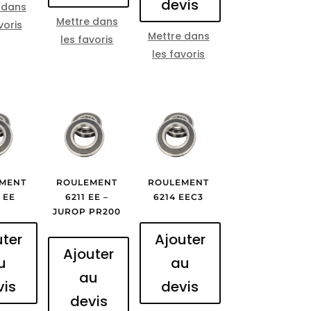
devis
 dans
Mettre dans
voris
Mettre dans
les favoris
les favoris
MENT
ROULEMENT
ROULEMENT
 EE
6211 EE –
6214 EEC3
JUROP PR200
uter
Ajouter
Ajouter
u
au
au
vis
devis
devis