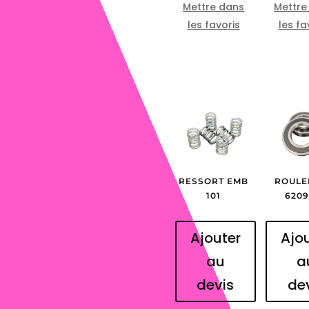
Mettre dans
Mettre
les favoris
les fa
RESSORT EMB
ROULE
101
6209
Ajouter
Ajo
au
a
devis
de