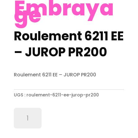
Embraya
ge
Roulement 6211 EE
– JUROP PR200
Roulement 6211 EE – JUROP PR200
UGS :
roulement-6211-ee-jurop-pr200
quantité
de
Roulement
6211