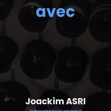
avec
Joackim ASRI
Jo@assainipieces-services.fr