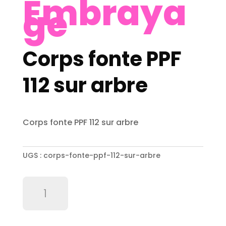
Embraya
ge
Corps fonte PPF
112 sur arbre
Corps fonte PPF 112 sur arbre
UGS :
corps-fonte-ppf-112-sur-arbre
quantité
de
Corps
fonte