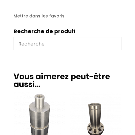
PPF
112
sur
Mettre dans les favoris
arbre
Recherche de produit
Vous aimerez peut-être
aussi…