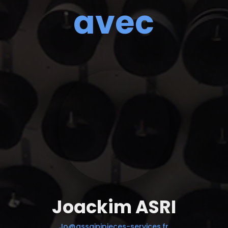
avec
Joackim ASRI
Jo@assainipieces-services.fr