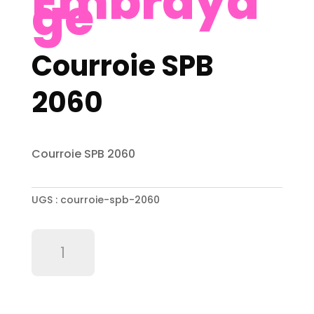
Embraya
ge
Courroie SPB
2060
Courroie SPB 2060
UGS :
courroie-spb-2060
quantité
de
Courroie
SPB
2060