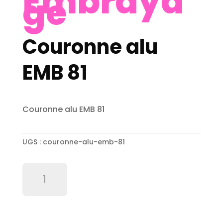
Embraya
ge
Couronne alu
EMB 81
Couronne alu EMB 81
UGS :
couronne-alu-emb-81
quantité
de
Couronne
alu
EMB