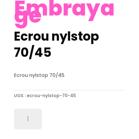
Embraya
ge
Ecrou nylstop
70/45
Ecrou nylstop 70/45
UGS :
ecrou-nylstop-70-45
quantité
de
Ecrou
nylstop