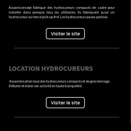
Assainiconcept fabrique des hydrocureurs compacts de cadre pour
installer dans presque tous les utilitaires. Ils fabriquent aussi un
hydrocureur sur berce pick-up 4×4. Les hydrocureurs passe-partout.
Visiter le site
LOCATION HYDROCUREURS
Assainilocation loue des hydrocureurs compacts et de gros tonnage.
Débuter et tester son activité en toute tranquillité.
Visiter le site