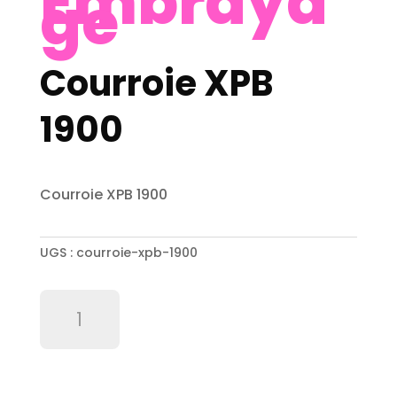
Embraya
ge
Courroie XPB
1900
Courroie XPB 1900
UGS :
courroie-xpb-1900
quantité
de
Courroie
XPB
1900