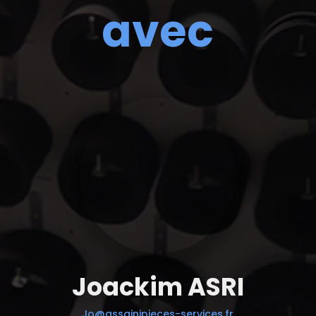
avec
Joackim ASRI
Jo@assainipieces-services.fr