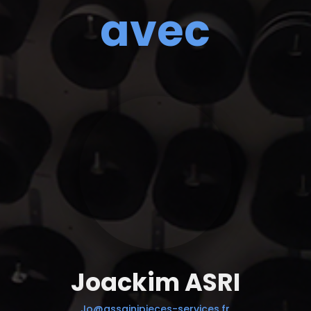
avec
Joackim ASRI
Jo@assainipieces-services.fr