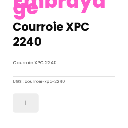
Embraya
ge
Courroie XPC
2240
Courroie XPC 2240
UGS :
courroie-xpc-2240
quantité
de
Courroie
XPC
2240