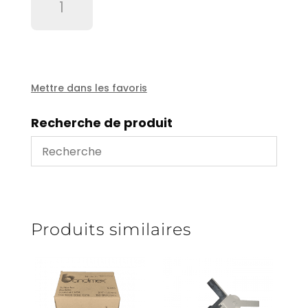
de
Echelle
pliable
alu
lg
3
Mettre dans les favoris
m
Plistar
Recherche de produit
-
C30EN131
Produits similaires