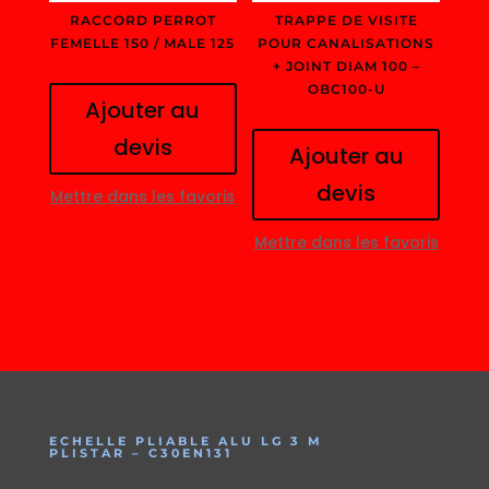
RACCORD PERROT
TRAPPE DE VISITE
FEMELLE 150 / MALE 125
POUR CANALISATIONS
+ JOINT DIAM 100 –
OBC100-U
Ajouter au
devis
Ajouter au
devis
Mettre dans les favoris
Mettre dans les favoris
ECHELLE PLIABLE ALU LG 3 M
PLISTAR – C30EN131