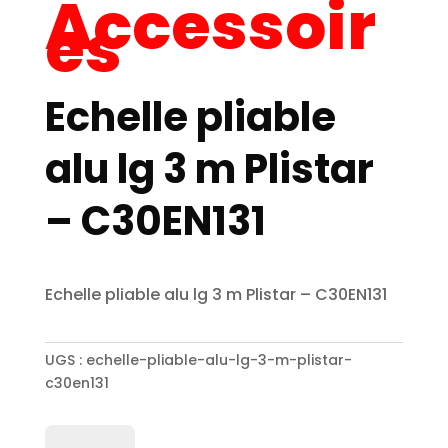
Accessoir
es
Echelle pliable
alu lg 3 m Plistar
– C30EN131
Echelle pliable alu lg 3 m Plistar – C30EN131
UGS :
echelle-pliable-alu-lg-3-m-plistar-
c30en131
quantité