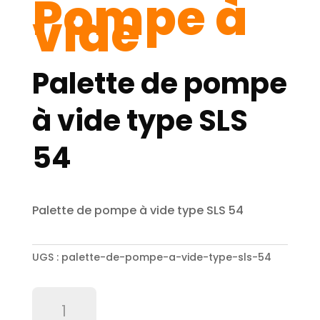
Pompe à
vide
Palette de pompe
à vide type SLS
54
Palette de pompe à vide type SLS 54
UGS :
palette-de-pompe-a-vide-type-sls-54
quantité
de