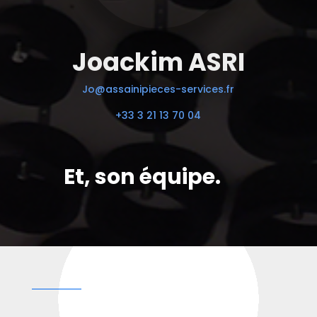
Joackim ASRI
Jo@assainipieces-services.fr
+33 3 21 13 70 04
Et, son équipe.