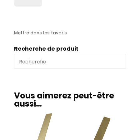
Palette
de
pompe
à
vide
Mettre dans les favoris
type
SLS
Recherche de produit
54
Vous aimerez peut-être
aussi…