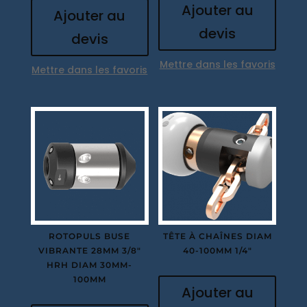
Ajouter au
Ajouter au
devis
devis
Mettre dans les favoris
Mettre dans les favoris
ROTOPULS BUSE
TÊTE À CHAÎNES DIAM
VIBRANTE 28MM 3/8″
40-100MM 1/4″
HRH DIAM 30MM-
100MM
Ajouter au