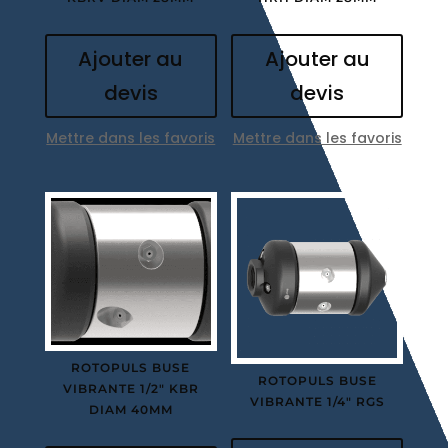
Ajouter au
Ajouter au
devis
devis
Mettre dans les favoris
Mettre dans les favoris
ROTOPULS BUSE
ROTOPULS BUSE
VIBRANTE 1/2″ KBR
VIBRANTE 1/4″ RGS
DIAM 40MM