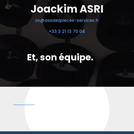
Joackim ASRI
Jo@assainipieces-services.fr
+33 3 21 13 70 04
Et, son équipe.