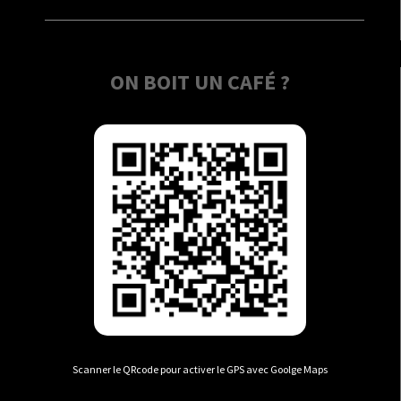
ON BOIT UN CAFÉ ?
Scanner le QRcode pour activer le GPS avec Goolge Maps