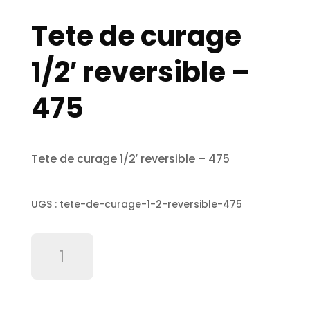
Tete de curage
1/2′ reversible –
475
Tete de curage 1/2′ reversible – 475
UGS :
tete-de-curage-1-2-reversible-475
quantité
de
Tete
de
curage