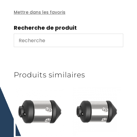
1/2'
reversible
Mettre dans les favoris
-
475
Recherche de produit
Produits similaires