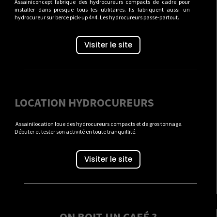
Assainiconcept fabrique des hydrocureurs compacts de cadre pour
installer dans presque tous les utilitaires. Ils fabriquent aussi un
hydrocureur sur berce pick-up 4×4. Les hydrocureurs passe-partout.
Visiter le site
LOCATION HYDROCUREURS
Assainilocation loue des hydrocureurs compacts et de gros tonnage.
Débuter et tester son activité en toute tranquillité.
Visiter le site
ON BOIT UN CAFÉ ?