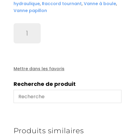
hydraulique
,
Raccord tournant
,
Vanne à boule
,
Vanne papillon
quantité
de
Bride
arbrée
TA
43
coté
Mettre dans les favoris
raccord
Recherche de produit
Produits similaires