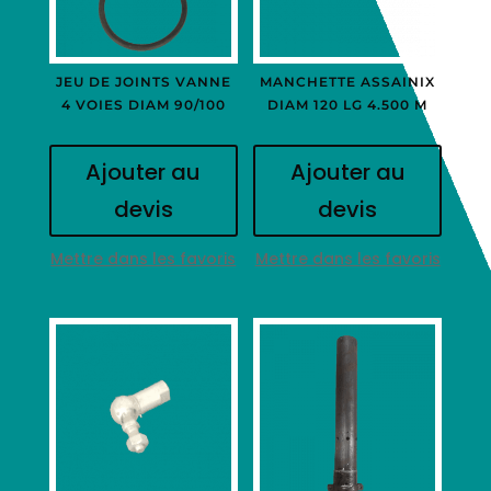
JEU DE JOINTS VANNE
MANCHETTE ASSAINIX
4 VOIES DIAM 90/100
DIAM 120 LG 4.500 M
Ajouter au
Ajouter au
devis
devis
Mettre dans les favoris
Mettre dans les favoris