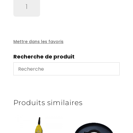
de
Bride
cannelée
diam
114
pour
Mettre dans les favoris
flèche
Recherche de produit
Produits similaires