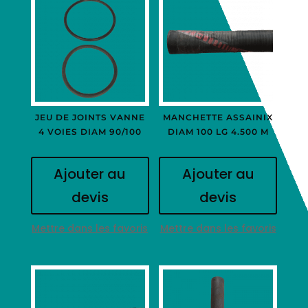
JEU DE JOINTS VANNE
MANCHETTE ASSAINIX
4 VOIES DIAM 90/100
DIAM 100 LG 4.500 M
Ajouter au
Ajouter au
devis
devis
Mettre dans les favoris
Mettre dans les favoris