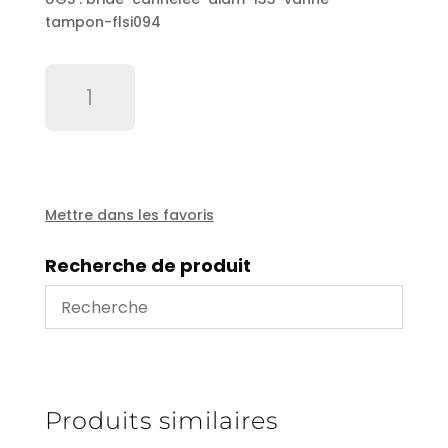
tampon-flsi094
quantité
de
Bride
cannelée
diam
133
vanne
Mettre dans les favoris
tampon
-
Recherche de produit
FLSI094
Produits similaires