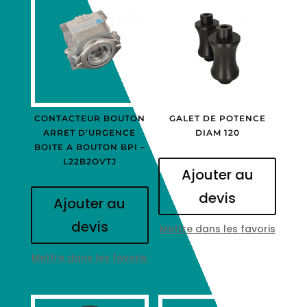
CONTACTEUR BOUTON
GALET DE POTENCE
ARRET D’URGENCE
DIAM 120
BOITE A BOUTON BPI –
L22B2OVTJ
Ajouter au
devis
Ajouter au
devis
Mettre dans les favoris
Mettre dans les favoris