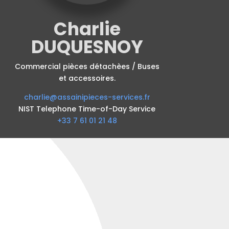
Charlie
DUQUESNOY
Commercial pièces détachèes / Buses
et accessoires.
charlie@assainipieces-services.fr
NIST Telephone Time-of-Day Service
+33 7 61 01 21 48