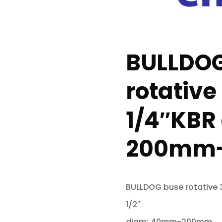
BULLDOG
rotativ
1/4″KBR
200mm
BULLDOG buse rotativ
1/2″
diam: 40mm-200mm