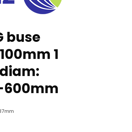
 buse
e 100mm 1
 diam:
-600mm
e 37mm