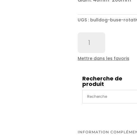
UGS :
bulldog-buse-rota
quantité
de
BULLDOG
buse
Mettre dans les favoris
rotative
100mm
1
Recherche de
produit
1/4"KBR
diam:
200mm-
600mm
INFORMATION COMPLÉME