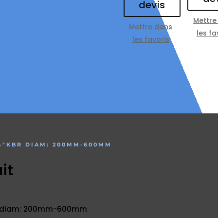
devis
Mettre
Mettre dans
les fa
les favoris
/4″KBR DIAM: 200MM-600MM
it
KBR diam: 200mm-600mm