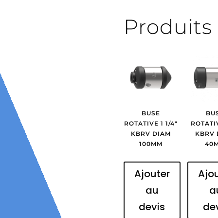
Produits 
BUSE
BU
ROTATIVE 1 1/4″
ROTATIV
KBRV DIAM
KBRV 
100MM
40
Ajouter
Ajo
au
a
devis
de