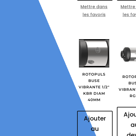
Mettre dans
Mettre
les favoris
les fa
ROTOPULS
ROTO
BUSE
BU
VIBRANTE 1/2″
VIBRANT
KBR DIAM
RG
40MM
Ajo
Ajouter
a
au
de