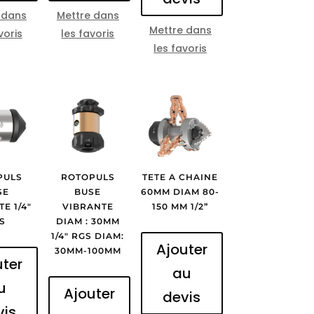
 dans
Mettre dans
Mettre dans
voris
les favoris
les favoris
PULS
ROTOPULS
TETE A CHAINE
SE
BUSE
60MM DIAM 80-
E 1/4″
VIBRANTE
150 MM 1/2”
S
DIAM : 30MM
1/4″ RGS DIAM:
Ajouter
30MM-100MM
uter
au
u
Ajouter
devis
vis