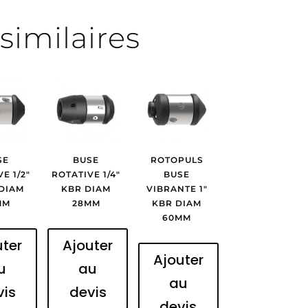
similaires
SE
BUSE
ROTOPULS
E 1/2″
ROTATIVE 1/4″
BUSE
DIAM
KBR DIAM
VIBRANTE 1″
MM
28MM
KBR DIAM
60MM
uter
Ajouter
Ajouter
u
au
au
vis
devis
devis