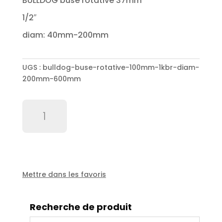
BULLDOG buse rotative 37mm
1/2″
diam: 40mm-200mm
UGS :
bulldog-buse-rotative-100mm-1kbr-diam-
200mm-600mm
quantité
de
BULLDOG
buse
rotative
100mm
1"KBR
Mettre dans les favoris
diam:
200mm-
Recherche de produit
600mm