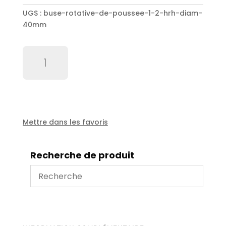
UGS :
buse-rotative-de-poussee-1-2-hrh-diam-
40mm
quantité
de
Buse
rotative
de
poussée
1/2"
Mettre dans les favoris
HRH
diam
Recherche de produit
40mm